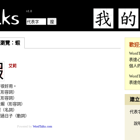
v1.0
瀏覽：蝦
歡迎光
Wor
表達
個人的
Wor
表達你
建
代表
說