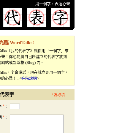
用一個字，表達心聲
臨 WordTalks!
dTalks《我的代表字》讓你用「一個字」來
心聲！你也能將自己所建立的代表字放到
網站或部落格 (Blog) 內。
dTalks，字會說話，現在就立即用一個字，
的心聲！...<
進階說明
>
立代表字
* 為必填
字
*
：
明
*
：