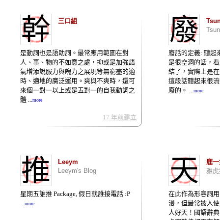
幹
廢
三口組
Tsu
Tsun
是動詞也是語助詞。最常應用範圍在對
廢話的定義: 聽
人、事、物的不如意之處，抑或是加強語
是很空洞的話，看
氣增添說服力與魄力之展現等無窮盡的適
結了，實際上是在
時、適地的廣泛運用。爽與不爽時，還可
這段話聽起來很流
來個一對一以上或是五對一的自我動詞之
廢的。 ...
more
體 ...
more
17 年前建立
推
天
Leeym
鹿一
Leeym's Blog
雅虎
星期五誰推 Package, 假日就誰接電話 :P
在此作為形容詞用
...
漫，但最常被人使
more
人好天！國語辭典