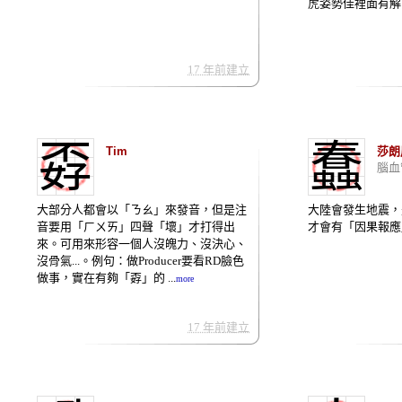
虎姿勢佳裡面有解說 
17 年前建立
孬
蠢
Tim
莎朗
腦血
大部分人都會以「ㄋㄠ」來發音，但是注
大陸會發生地震，
音要用「ㄏㄨㄞ」四聲「壞」才打得出
才會有「因果報應」！
來。可用來形容一個人沒魄力、沒決心、
沒骨氣...。例句：做Producer要看RD臉色
做事，實在有夠「孬」的 ...
more
17 年前建立