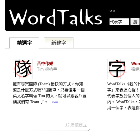
v1.0
精選字
新建字
隊
字
苦中作樂
Wor
Tim 很搶手
這網
擁有專案團隊 (Team) 最快的方式，你知
WordTalks《
道是什麼方式嗎? 很簡單，只要僱用一個
字」來表達心聲！
英文名字叫做 Tim 的人，就可以跟客戶宣
代表字放到個人的網站
稱我們有 Team 了。 ...
內。 WordTal
more
用一個字，表達你的心
17 年前建立