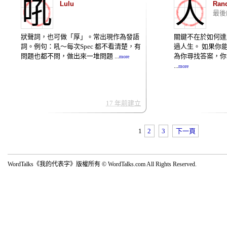
吼
人
Lulu
Ran
最後
狀聲詞，也可做「厚」。常出現作為發語
關鍵不在於如何達
詞。例句：吼～每次Spec 都不看清楚，有
過人生。 如果你
問題也都不問，做出來一堆問題 ...
為你尋找答案，你
more
...
more
17 年前建立
1
2
3
下一頁
WordTalks《我的代表字》版權所有 © WordTalks.com All Rights Reserved.