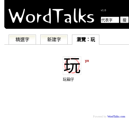
v1.0
精選字
新建字
瀏覽：玩