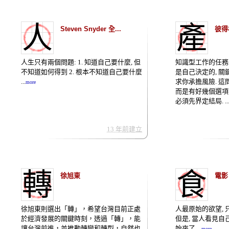
人
產
Steven Snyder 全...
彼得
人生只有兩個問題: 1. 知道自己要什麼, 但
知識型工作的任務
不知道如何得到 2. 根本不知道自己要什麼
是自己決定的, 關
...
求你承擔風險. 這
more
而是有好幾個選項
必須先界定結局. ..
13 年前建立
轉
食
徐旭東
電影
徐旭東則選出「轉」，希望台灣目前正處
人最原始的欲望, 
於經濟發展的關鍵時刻，透過「轉」，能
但是, 當人看見自
讓台灣前進，並推動轉變和轉型，自然也
始來了 ...
more