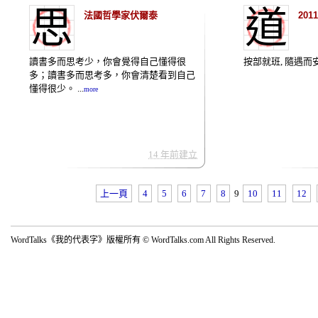
思
道
法國哲學家伏爾泰
20
讀書多而思考少，你會覺得自己懂得很
按部就班, 隨遇而安 .
多；讀書多而思考多，你會清楚看到自己
懂得很少。 ...
more
14 年前建立
上一頁
4
5
6
7
8
9
10
11
12
WordTalks《我的代表字》版權所有 © WordTalks.com All Rights Reserved.